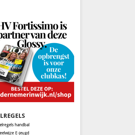
ELREGELS
elregels handbal
eelwijze E-jeugd