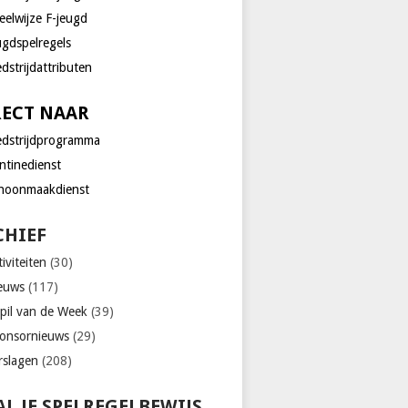
eelwijze F-jeugd
ugdspelregels
dstrijdattributen
RECT NAAR
dstrijdprogramma
ntinedienst
hoonmaakdienst
CHIEF
iviteiten
(30)
euws
(117)
pil van de Week
(39)
onsornieuws
(29)
rslagen
(208)
L JE SPELREGELBEWIJS