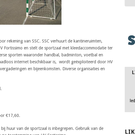
voor rekening van SSC. SSC verhuurt de kantineruimten,
V Fortissimo en stelt de sportzaal met kleedaccommodatie ter
erse sporten waaronder handbal, badminton, voetbal en
aadloos internet beschikbaar is, wordt geëxploiteerd door HV
r vergaderingen en bijeenkomsten. Diverse organisaties en
L
l.
le
oor €17,60.
bij huur van de sportzaal is inbegrepen. Gebruik van de
LI