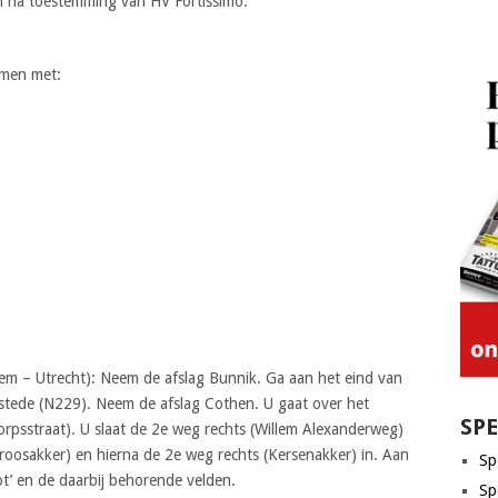
en na toestemming van HV Fortissimo.
emen met:
m – Utrecht): Neem de afslag Bunnik. Ga aan het eind van
urstede (N229). Neem de afslag Cothen. U gaat over het
SP
rpsstraat). U slaat de 2e weg rechts (Willem Alexanderweg)
Kroosakker) en hierna de 2e weg rechts (Kersenakker) in. Aan
Sp
oot’ en de daarbij behorende velden.
Sp