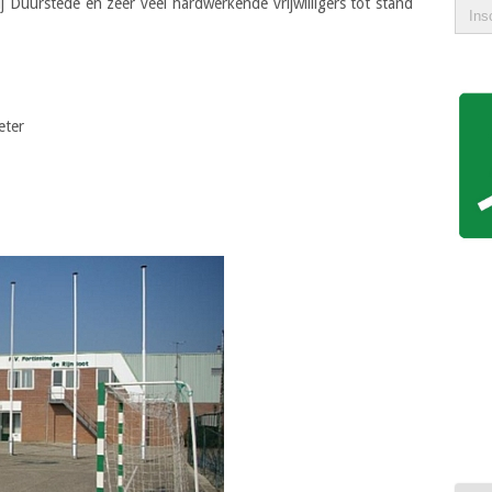
 Duurstede en zeer veel hardwerkende vrijwilligers tot stand
eter