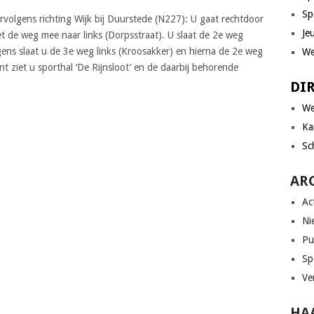
Sp
rvolgens richting Wijk bij Duurstede (N227): U gaat rechtdoor
Je
t de weg mee naar links (Dorpsstraat). U slaat de 2e weg
gens slaat u de 3e weg links (Kroosakker) en hierna de 2e weg
We
nt ziet u sporthal ‘De Rijnsloot’ en de daarbij behorende
DI
We
Ka
Sc
AR
Act
Ni
Pu
Sp
Ve
HAA