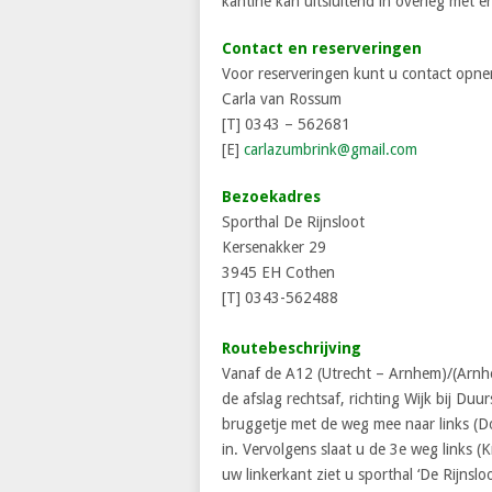
kantine kan uitsluitend in overleg met 
Contact en reserveringen
Voor reserveringen kunt u contact opn
Carla van Rossum
[T] 0343 – 562681
[E]
carlazumbrink@gmail.com
Bezoekadres
Sporthal De Rijnsloot
Kersenakker 29
3945 EH Cothen
[T] 0343-562488
Routebeschrijving
Vanaf de A12 (Utrecht – Arnhem)/(Arnhe
de afslag rechtsaf, richting Wijk bij Du
bruggetje met de weg mee naar links (Do
in. Vervolgens slaat u de 3e weg links (
uw linkerkant ziet u sporthal ‘De Rijnsl