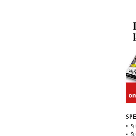
SP
Sp
Sp