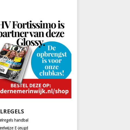
ELREGELS
elregels handbal
eelwijze E-jeugd