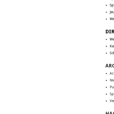
Sp
Je
We
DI
We
Ka
Sc
AR
Act
Ni
Pu
Sp
Ve
HAA