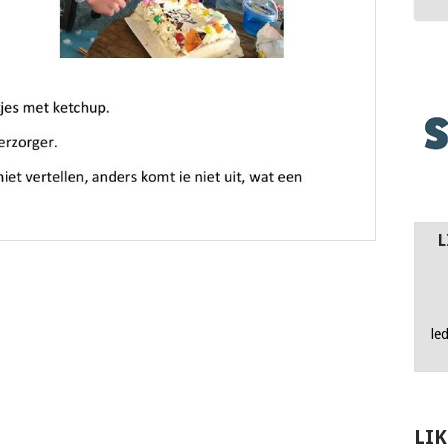
L
le
LI