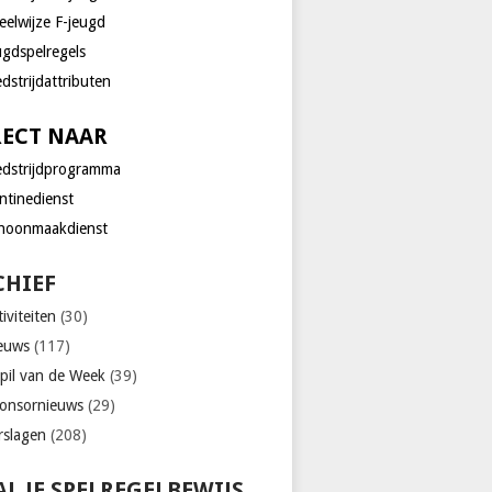
eelwijze F-jeugd
ugdspelregels
dstrijdattributen
RECT NAAR
dstrijdprogramma
ntinedienst
hoonmaakdienst
CHIEF
iviteiten
(30)
euws
(117)
pil van de Week
(39)
onsornieuws
(29)
rslagen
(208)
L JE SPELREGELBEWIJS